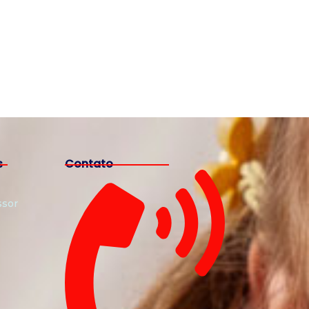
s
Contato
ssor