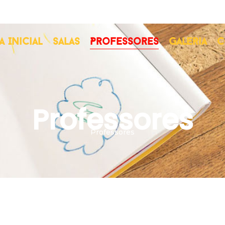
a Inicial
Salas
Professores
Galeria
C
Professores
Professores