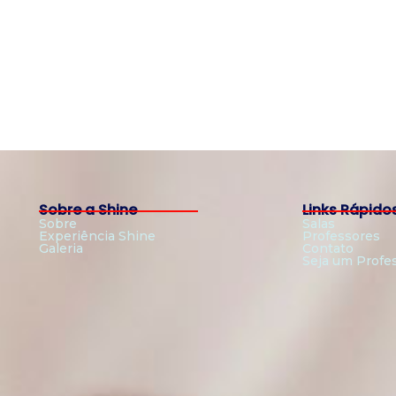
Sobre a Shine
Links Rápido
Sobre
Salas
Experiência Shine
Professores
Galeria
Contato
Seja um Profe