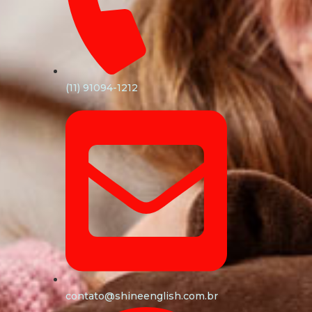
(11) 91094-1212
contato@shineenglish.com.br