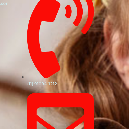
ssor
(11) 91094-1212