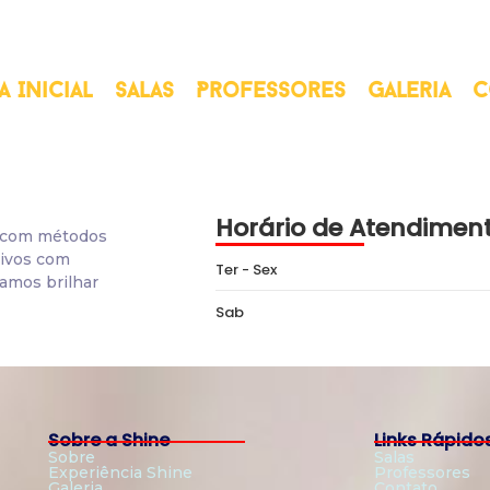
a Inicial
Salas
Professores
Galeria
C
Horário de Atendimen
, com métodos
tivos com
Ter - Sex
amos brilhar
Sab
Sobre a Shine
Links Rápido
Sobre
Salas
Experiência Shine
Professores
Galeria
Contato